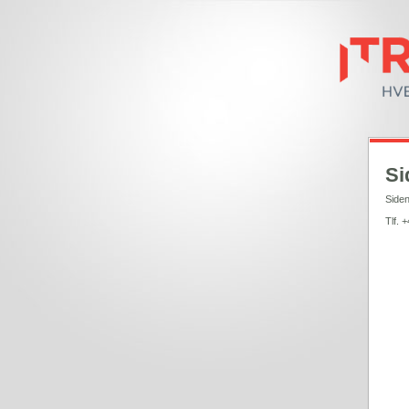
Si
Siden
Tlf. 